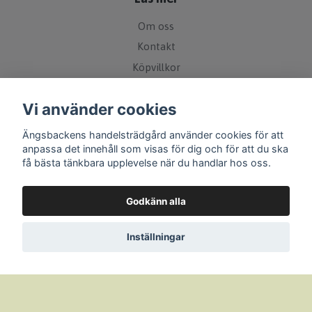
Om oss
Kontakt
Köpvillkor
Leveranspolicy
Vi använder cookies
Bytes- och returpolicy
Övrigt
Ängsbackens handelsträdgård använder cookies för att
anpassa det innehåll som visas för dig och för att du ska
få bästa tänkbara upplevelse när du handlar hos oss.
Sociala medier
Godkänn alla
Inställningar