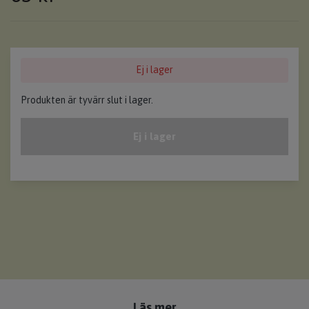
Ej i lager
Produkten är tyvärr slut i lager.
Ej i lager
Läs mer