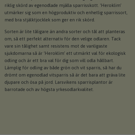
riklig skörd av egenodlade mjälla sparrisskott. ‘Heroklim’
utmärker sig som en högproduktiv och enhetlig sparrissort,
med bra stjälktjocklek som ger en rik skörd.
Sorten är lite tåligare än andra sorter och tål att planteras
om, så ett perfekt alternativ för den velige odlaren. Tack
vare sin tålighet samt resistens mot de vanligaste
sjukdomarna så är ‘Heroklim’ ett utmärkt val för ekologisk
odling och är ett bra val för dig som vill odla hållbart.
Lämplig för odling av både grön och vit sparris, så har du
drömt om egenodlad vitsparris så är det bara att gräva lite
djupare och ösa på jord. Larsvikens sparrisplantor är
barrotade och av högsta yrkesodlarkvalitet.