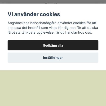
Köpvillkor
Leveranspolicy
Vi använder cookies
Bytes- och returpolicy
Ängsbackens handelsträdgård använder cookies för att
Övrigt
anpassa det innehåll som visas för dig och för att du ska
få bästa tänkbara upplevelse när du handlar hos oss.
Sociala medier
Godkänn alla
Inställningar
© 2026 Ängsbackens handelsträdgård Webshop