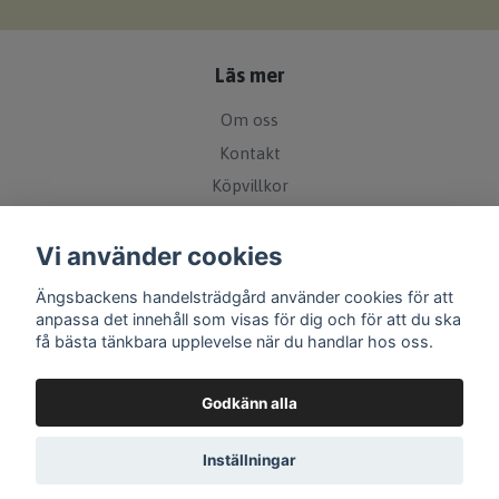
Läs mer
Om oss
Kontakt
Köpvillkor
Leveranspolicy
Vi använder cookies
Bytes- och returpolicy
Övrigt
Ängsbackens handelsträdgård använder cookies för att
anpassa det innehåll som visas för dig och för att du ska
få bästa tänkbara upplevelse när du handlar hos oss.
Sociala medier
Godkänn alla
Inställningar