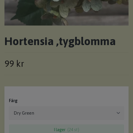
Hortensia ,tygblomma
99 kr
Färg
I lager
(24 st)