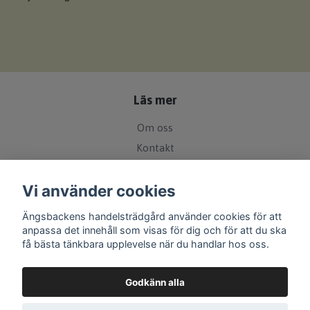
Läs mer
Om oss
Kontakt
Köpvillkor
Vi använder cookies
Leveranspolicy
Bytes- och returpolicy
Ängsbackens handelsträdgård använder cookies för att
Övrigt
anpassa det innehåll som visas för dig och för att du ska
få bästa tänkbara upplevelse när du handlar hos oss.
Sociala medier
Godkänn alla