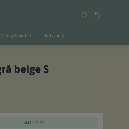
Odling & skötsel
Belysning
rå beige S
I lager
(1 st)