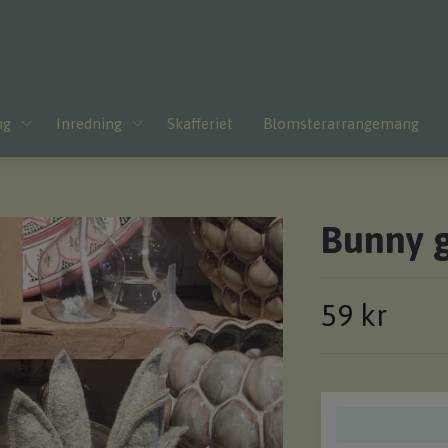
ng
Inredning
Skafferiet
Blomsterarrangemang
Bunny g
59 kr