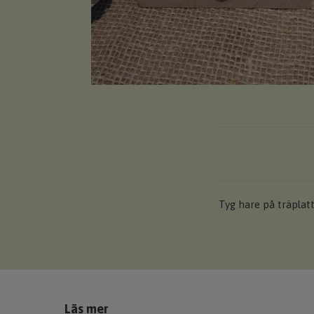
Tyg hare på träplat
Läs mer