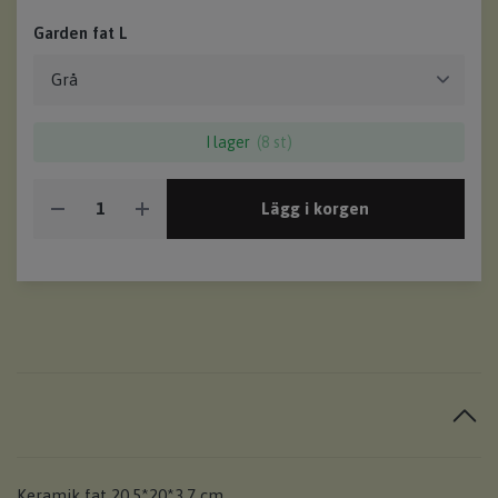
Garden fat L
I lager
(8 st)
Lägg i korgen
Keramik fat 20.5*20*3.7 cm