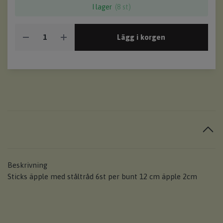
I lager
(8 st)
Lägg i korgen
Beskrivning
Sticks äpple med ståltråd 6st per bunt 12 cm äpple 2cm