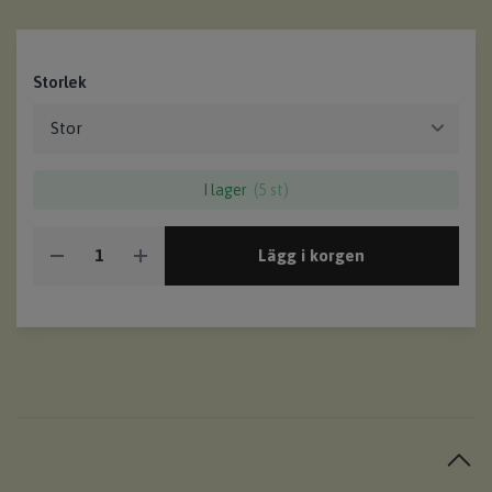
Storlek
I lager
(5 st)
Lägg i korgen