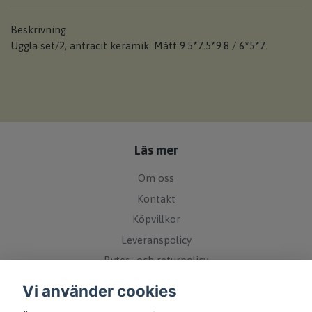
Beskrivning
Uggla set/2, antracit keramik. Mått 9.5*7.5*9.8 / 6*5*7.
Läs mer
Om oss
Kontakt
Köpvillkor
Leveranspolicy
Bytes- och returpolicy
Övrigt
Vi använder cookies