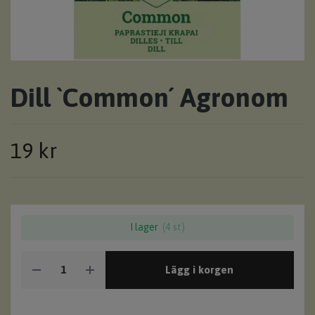
Dill `Common´ Agronom
19 kr
I lager
(4 st)
Lägg i korgen