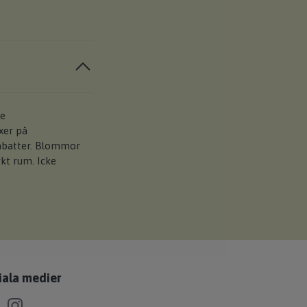
de
xer på
abatter. Blommor
rkt rum. Icke
iala medier