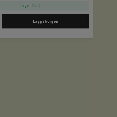
I lager
(4 st)
Lägg i korgen