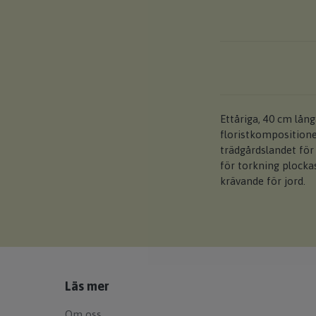
Ettåriga, 40 cm lån
floristkomposition
trädgårdslandet fö
för torkning plockas
krävande för jord.
Läs mer
Om oss