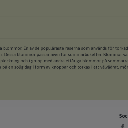
ga blommor. En av de populäraste raserna som används för torka
er. Dessa blommor passar även för sommarbuketter. Blommor vä
r plockning och i grupp med andra ettåriga blommor på sommarr
 på en solig dag i form av knoppar och torkas i ett välvädrat, mö
Soc