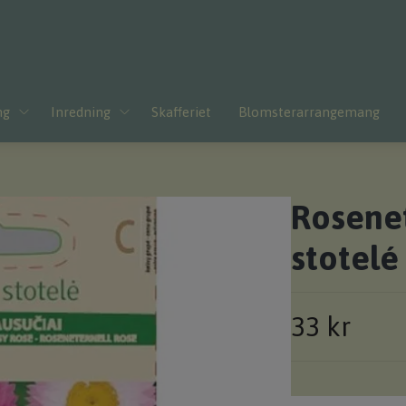
ng
Inredning
Skafferiet
Blomsterarrangemang
Rosenet
stotelé
33 kr